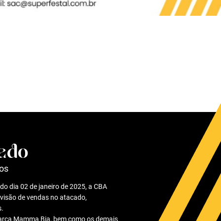
ado
tos
do dia 02 de janeiro de 2025, a CBA
divisão de vendas no atacado,
s.
marca Mamma Bia, bem como os demais