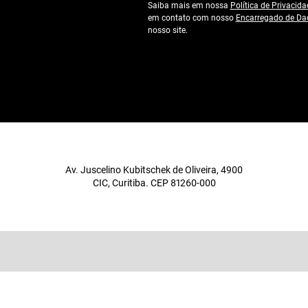
Saiba mais em nossa
Política de Privacida
em contato com nosso
Encarregado de Da
nosso site.
Av. Juscelino Kubitschek de Oliveira, 4900
CIC, Curitiba. CEP 81260-000